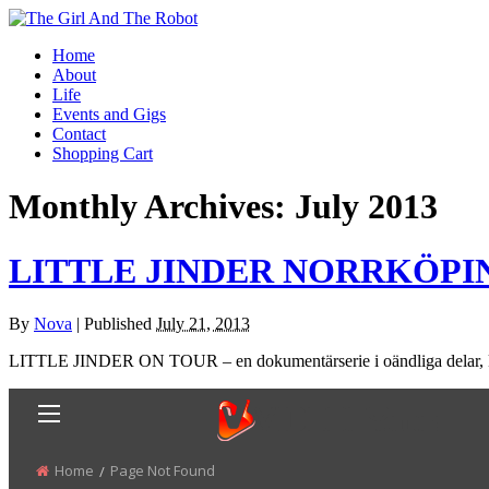
Home
About
Life
Events and Gigs
Contact
Shopping Cart
Monthly Archives:
July 2013
LITTLE JINDER NORRKÖPI
By
Nova
|
Published
July 21, 2013
LITTLE JINDER ON TOUR – en dokumentärserie i oändliga delar, klipp