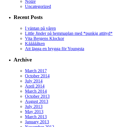
Noize
Uncategorized
Recent Posts
I väntan på våren
Little Jinder på hemmaplan med *punkig attityd*
Vita Bergens Klockor
Kåååååken
Att lägga en brygga för Youngsta
Archive
March 2017
October 2014
July 2014
April 2014
March 2014
October 2013
August 2013
July 2013
May 2013
March 2013
January 2013
November 2012